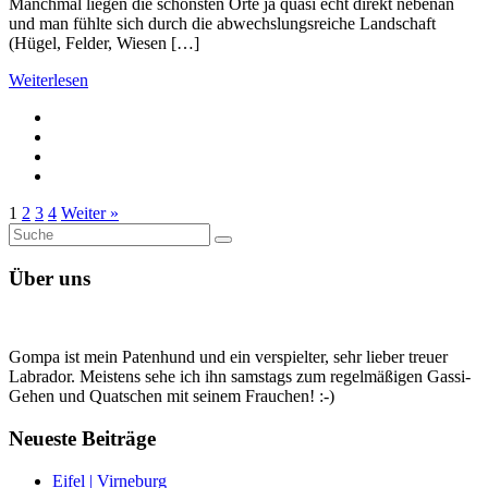
Manchmal liegen die schönsten Orte ja quasi echt direkt nebenan
und man fühlte sich durch die abwechslungsreiche Landschaft
(Hügel, Felder, Wiesen […]
Weiterlesen
1
2
3
4
Weiter »
Suche
Suche
nach:
Über uns
Gompa ist mein Patenhund und ein verspielter, sehr lieber treuer
Labrador. Meistens sehe ich ihn samstags zum regelmäßigen Gassi-
Gehen und Quatschen mit seinem Frauchen! :-)
Neueste Beiträge
Eifel | Virneburg