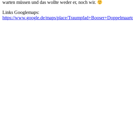
warten müssen und das wollte weder er, noch wir.
Links Googlemaps:
https://www.google.de/maps/place/Traumpfad+Booser+Doppelmaar