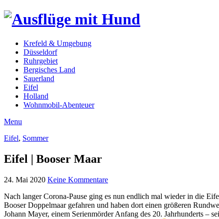
Krefeld & Umgebung
Düsseldorf
Ruhrgebiet
Bergisches Land
Sauerland
Eifel
Holland
Wohnmobil-Abenteuer
Menu
Eifel
,
Sommer
Eifel | Booser Maar
24. Mai 2020
Keine Kommentare
Nach langer Corona-Pause ging es nun endlich mal wieder in die Eif
Booser Doppelmaar gefahren und haben dort einen größeren Rundwe
Johann Mayer, einem Serienmörder Anfang des 20. Jahrhunderts – seine