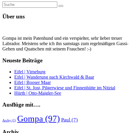
Suche
Suche
nach:
Über uns
Gompa ist mein Patenhund und ein verspielter, sehr lieber treuer
Labrador. Meistens sehe ich ihn samstags zum regelmäßigen Gassi-
Gehen und Quatschen mit seinem Frauchen! :-)
Neueste Beiträge
Eifel | Virneburg
Eifel | Wanderung nach Kirchwald & Baar
Eifel | Booser Maar
Eifel | St. Jost, Pilgerwiese und Finnenhütte im Nitztal
Hürth | Otto-Maigler-See
Ausflüge mit….
Gompa
(97)
Paul
(7)
Archy
(1)
Archiv