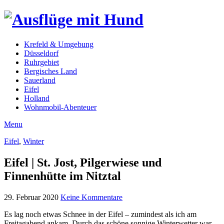
Krefeld & Umgebung
Düsseldorf
Ruhrgebiet
Bergisches Land
Sauerland
Eifel
Holland
Wohnmobil-Abenteuer
Menu
Eifel
,
Winter
Eifel | St. Jost, Pilgerwiese und
Finnenhütte im Nitztal
29. Februar 2020
Keine Kommentare
Es lag noch etwas Schnee in der Eifel – zumindest als ich am
Freitagabend ankam. Durch das schöne sonnige Winterwetter war