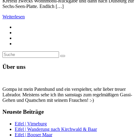
Krefeld zwecks Wohnmobil-Rückgabe und dann nach Duisburg zur
Sechs-Seen-Platte. Endlich […]
Weiterlesen
Suche
Suche
nach:
Über uns
Gompa ist mein Patenhund und ein verspielter, sehr lieber treuer
Labrador. Meistens sehe ich ihn samstags zum regelmäßigen Gassi-
Gehen und Quatschen mit seinem Frauchen! :-)
Neueste Beiträge
Eifel | Virneburg
Eifel | Wanderung nach Kirchwald & Baar
Eifel | Booser Maar